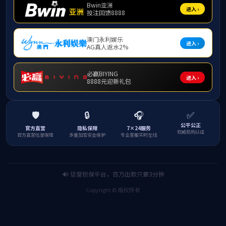
INDUSTRY
集团产业
.
精益缔造价值，细节决定成败
潍坊振兴日升化工有限公司
“燊豪化
现已形成20万吨 年粗苯深加工能力，产
1
，成立于
品三苯与石油系产品相媲美；同时，利用
与
0万元，是一家
副产重苯为原料，经自主研发，成功提取
形
企业，主要产
工业茚，全部出口日本，广泛应用于智能
级）、氢氧化
手机、数码电器等高科技领域；另外，公
石等。
司引进德国鲁奇公司技术，建成了6万吨
年PBT新材料项目，产品广泛应用于数码
为
12